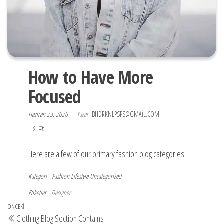
How to Have More
Focused
Haziran 23, 2026
Yazar
BHDRKNLPSPS@GMAIL.COM
0
Here are a few of our primary fashion blog categories.
Kategori
Fashion
Lifestyle
Uncategorized
Etiketler
Designer
Yazı
Önceki
ÖNCEKI
Clothing Blog Section Contains
yazı